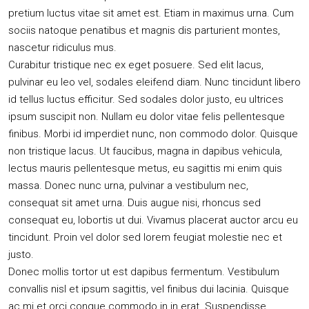
pretium luctus vitae sit amet est. Etiam in maximus urna. Cum
sociis natoque penatibus et magnis dis parturient montes,
nascetur ridiculus mus.
Curabitur tristique nec ex eget posuere. Sed elit lacus,
pulvinar eu leo vel, sodales eleifend diam. Nunc tincidunt libero
id tellus luctus efficitur. Sed sodales dolor justo, eu ultrices
ipsum suscipit non. Nullam eu dolor vitae felis pellentesque
finibus. Morbi id imperdiet nunc, non commodo dolor. Quisque
non tristique lacus. Ut faucibus, magna in dapibus vehicula,
lectus mauris pellentesque metus, eu sagittis mi enim quis
massa. Donec nunc urna, pulvinar a vestibulum nec,
consequat sit amet urna. Duis augue nisi, rhoncus sed
consequat eu, lobortis ut dui. Vivamus placerat auctor arcu eu
tincidunt. Proin vel dolor sed lorem feugiat molestie nec et
justo.
Donec mollis tortor ut est dapibus fermentum. Vestibulum
convallis nisl et ipsum sagittis, vel finibus dui lacinia. Quisque
ac mi et orci congue commodo in in erat. Suspendisse