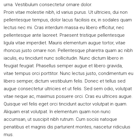
urna. Vestibulum consectetur ornare dolor.
Proin vitae molestie nibh, id varius purus. Ut ultricies, dui non
pellentesque tempus, dolor lacus facilisis ex, in sodales quam
lectus nec mi. Cras interdum massa eu libero efficitur, nec
pellentesque ante laoreet. Praesent tristique pellentesque
ligula vitae imperdiet. Mauris elementum augue tortor, vitae
rhoncus justo ornare non. Pellentesque pharetra quam ac nibh
iaculis, eu tincidunt nunc sollicitudin. Nunc dictum libero in
feugiat feugiat. Phasellus semper augue et libero gravida,
vitae tempus orci porttitor. Nunc lectus justo, condimentum eu
libero semper, dictum vestibulum felis. Donec et tellus sed
augue consectetur ultricies et ut felis. Sed sem odio, volutpat
vitae neque ac, maximus posuere orci. Cras eu ultrices augue.
Quisque vel felis eget orci tincidunt auctor volutpat in quam.
Aliquam erat volutpat. In elementum quam non nunc
accumsan, ut suscipit nibh rutrum. Cum sociis natoque
penatibus et magnis dis parturient montes, nascetur ridiculus
mus.