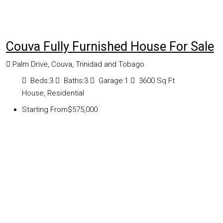
Couva Fully Furnished House For Sale
Palm Drive, Couva, Trinidad and Tobago
Beds:
3
Baths:
3
Garage:
1
3600
Sq Ft
House, Residential
Starting From
$575,000