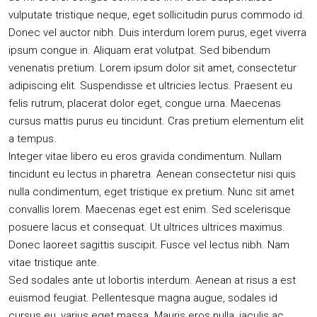
vulputate tristique neque, eget sollicitudin purus commodo id.
Donec vel auctor nibh. Duis interdum lorem purus, eget viverra
ipsum congue in. Aliquam erat volutpat. Sed bibendum
venenatis pretium. Lorem ipsum dolor sit amet, consectetur
adipiscing elit. Suspendisse et ultricies lectus. Praesent eu
felis rutrum, placerat dolor eget, congue urna. Maecenas
cursus mattis purus eu tincidunt. Cras pretium elementum elit
a tempus.
Integer vitae libero eu eros gravida condimentum. Nullam
tincidunt eu lectus in pharetra. Aenean consectetur nisi quis
nulla condimentum, eget tristique ex pretium. Nunc sit amet
convallis lorem. Maecenas eget est enim. Sed scelerisque
posuere lacus et consequat. Ut ultrices ultrices maximus.
Donec laoreet sagittis suscipit. Fusce vel lectus nibh. Nam
vitae tristique ante.
Sed sodales ante ut lobortis interdum. Aenean at risus a est
euismod feugiat. Pellentesque magna augue, sodales id
cursus eu, varius eget massa. Mauris eros nulla, iaculis ac