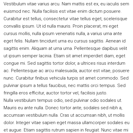
Vestibulum vitae varius arcu. Nam mattis est ex, eu iaculis sem
euismod nec. Nulla facilisis est vitae enim dictum posuere.
Curabitur est tellus, consectetur vitae tellus eget, scelerisque
convallis ipsum. Ut id nulla mauris. Proin placerat, mi eget
cursus mollis, nulla ipsum venenatis nulla, a varius urna ante
eget felis. Nullam tincidunt urna eu cursus sagittis. Aenean id
sagittis enim. Aliquam at urna urna. Pellentesque dapibus velit
ut ipsum semper lacinia. Etiam sit amet imperdiet diam, eget
congue mi. Sed sagittis tortor dolor, a ultrices risus interdum
ac. Pellentesque ac arcu malesuada, auctor est vitae, posuere
nunc. Curabitur finibus vehicula turpis sit amet commodo. Sed
pulvinar ipsum a tellus faucibus, nec mattis orci tempus. Sed
fringilla eros efficitur, auctor tortor vel, facilisis justo.
Nulla vestibulum tempus odio, sed pulvinar odio sodales ut.
Mauris eu ante nulla. Donec tortor ante, sodales sed nibh a,
accumsan vestibulum nulla. Cras ut accumsan nibh, ut mollis
dolor. Integer vitae sapien eget massa ullamcorper sodales eu
et augue. Etiam sagittis rutrum sapien in feugiat. Nunc vitae mi