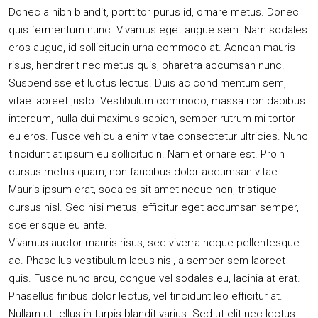
Donec a nibh blandit, porttitor purus id, ornare metus. Donec
quis fermentum nunc. Vivamus eget augue sem. Nam sodales
eros augue, id sollicitudin urna commodo at. Aenean mauris
risus, hendrerit nec metus quis, pharetra accumsan nunc.
Suspendisse et luctus lectus. Duis ac condimentum sem,
vitae laoreet justo. Vestibulum commodo, massa non dapibus
interdum, nulla dui maximus sapien, semper rutrum mi tortor
eu eros. Fusce vehicula enim vitae consectetur ultricies. Nunc
tincidunt at ipsum eu sollicitudin. Nam et ornare est. Proin
cursus metus quam, non faucibus dolor accumsan vitae.
Mauris ipsum erat, sodales sit amet neque non, tristique
cursus nisl. Sed nisi metus, efficitur eget accumsan semper,
scelerisque eu ante.
Vivamus auctor mauris risus, sed viverra neque pellentesque
ac. Phasellus vestibulum lacus nisl, a semper sem laoreet
quis. Fusce nunc arcu, congue vel sodales eu, lacinia at erat.
Phasellus finibus dolor lectus, vel tincidunt leo efficitur at.
Nullam ut tellus in turpis blandit varius. Sed ut elit nec lectus